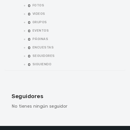
0
FOTOS
0
VIDEOS
0
GRUPOS
0
EVENTOS
0
PÁGINAS
0
ENCUESTAS
0
SEGUIDORES
0
SIGUIENDO
Seguidores
No tienes ningún seguidor