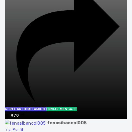
AGREGAR COMO AMIGO
ENVIAR MENSAJE
879
fenasibancol005
Ir al Perfil