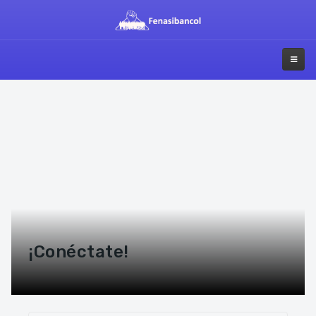
¡Conéctate!