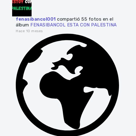
fenasibancol001
compartió 55 fotos en el
álbum
FENASIBANCOL ESTA CON PALESTINA
Hace 10 meses