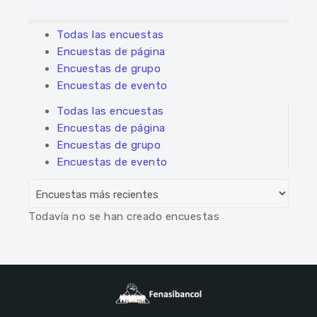
Todas las encuestas
Encuestas de página
Encuestas de grupo
Encuestas de evento
Todas las encuestas
Encuestas de página
Encuestas de grupo
Encuestas de evento
Todavía no se han creado encuestas